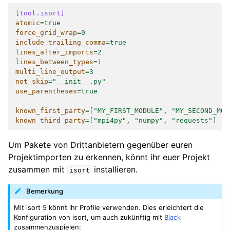
[tool.isort]
atomic
=
true
force_grid_wrap
=
0
include_trailing_comma
=
true
lines_after_imports
=
2
lines_between_types
=
1
multi_line_output
=
3
not_skip
=
"__init__.py"
use_parentheses
=
true
known_first_party
=
["MY_FIRST_MODULE", "MY_SECOND_MOD
known_third_party
=
["mpi4py", "numpy", "requests"]
Um Pakete von Drittanbietern gegenüber euren
Projektimporten zu erkennen, könnt ihr euer Projekt
zusammen mit
installieren.
isort
Bemerkung
Mit isort 5 könnt ihr Profile verwenden. Dies erleichtert die
Konfiguration von isort, um auch zukünftig mit
Black
zusammenzuspielen: